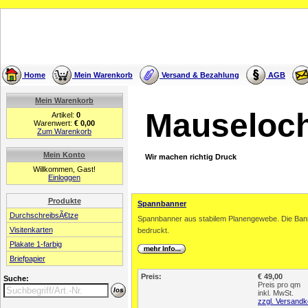
Home
Mein Warenkorb
Versand & Bezahlung
AGB
Mein Warenkorb
Mauseloc
Artikel:
0
Warenwert:
€ 0,00
Zum Warenkorb
Mein Konto
Wir machen richtig Druck
Willkommen, Gast!
Einloggen
Produkte
Spannbanner
DurchschreibsÃ€tze
Spannbanner aus stabilem Planengewebe. Die Banner
Visitenkarten
bedruckt.
Plakate 1-farbig
Briefpapier
Preis:
€ 49,00
Suche:
Preis pro qm
inkl. MwSt.
zzgl. Versandk