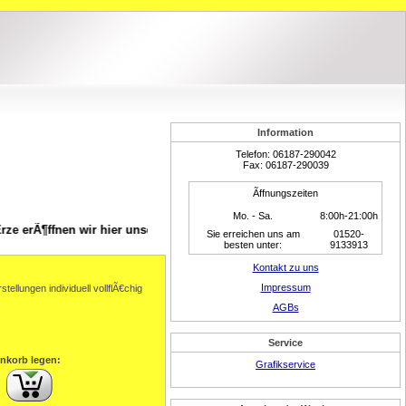
Information
Telefon
:
06187-290042
Fax:
06187-290039
Ãffnungszeiten
Mo. - Sa.
8:00h-21:00h
rÃ¶ffnen wir hier unseren neuen Webshop +++ Wir sind dabei alle Arti
Sie erreichen uns am
01520-
besten unter:
9133913
Kontakt zu uns
Impressum
llungen individuell vollflÃ€chig
AGBs
Service
nkorb legen:
Grafikservice