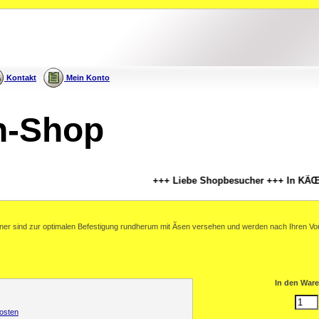
Kontakt
Mein Konto
h-Shop
+++ Liebe Shopbesucher +++ In KÃŒrze e
 sind zur optimalen Befestigung rundherum mit Ãsen versehen und werden nach Ihren Vorste
In den Ware
osten