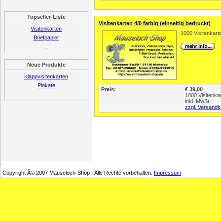
Topseller-Liste
Visitenkarten 4/0 farbig (einseitig bedruckt)
Visitenkarten
1000 Visitenkart
Briefpapier
...
Neue Produkte
Klappvisitenkarten
Plakate
Preis:
€ 39,00
...
1000 Visitenka
inkl. MwSt.
zzgl. Versandk
Copyright Â© 2007 Mauseloch-Shop - Alle Rechte vorbehalten.
Impressum